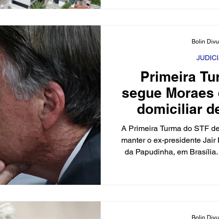
Ministério Público do Trabal
da Superintendência Region
ausência de medidas ad
Bolin Div
combate a incêndio, além 
nas instal
JUDIC
Primeira T
segue Moraes 
domiciliar d
A Primeira Turma do STF dec
manter o ex-presidente Jair
da Papudinha, em Brasília.
Cármen Lúcia e Cristian
relator Alexandre de Mora
defesa para transferir o e
domiciliar humanitária. Os 
plenário virtual e formaram 
Bolin Div