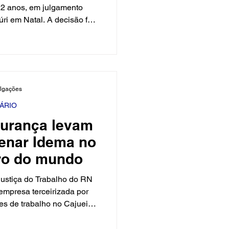
22 anos, em julgamento
úri em Natal. A decisão foi
a-noite desta quinta-feira
iniciada na segunda-feira
no plenário do Fórum Miguel
tal potiguar. Os jurados
abral de Souza, Paloma
ulgações
iros, cunhado e irmã da
ivamente nesta
IÁRIO
gurança levam
denar Idema no
iro do mundo
Justiça do Trabalho do RN
mpresa terceirizada por
es de trabalho no Cajueiro
l, considerado o maior do
N foi tomada após ação do