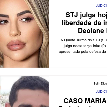
Polícia
JUDIC
STJ julga ho
liberdade da i
Deolane 
A Quinta Turma do STJ (Sup
julga nesta terça-feira (9
apresentado pela defesa da
Deolane 
Bolin Div
JUDIC
CASO MARIA