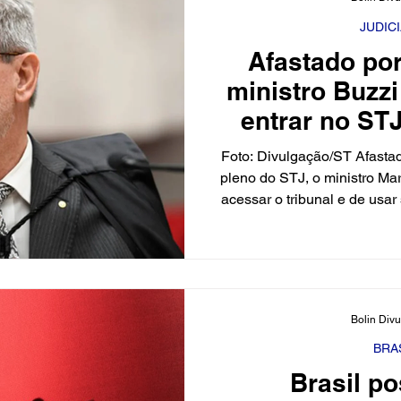
ministros que participam d
anal
JUDIC
Afastado po
ministro Buzzi
entrar no ST
com salário 
Foto: Divulgação/ST Afasta
pleno do STJ, o ministro Ma
acessar o tribunal e de usar
a medida cautelar, ele tam
carro oficial e demais pr
continua recebendo o salár
afastamento ocorre após d
sexual chegarem ao CNJ.
Bolin Div
jovem de 18 anos que est
ministro
BRA
Brasil po