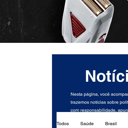
Notíc
Nesta página, você acompan
trazemos notícias sobre polí
com responsabilidade, apura
Todos
Saúde
Brasil