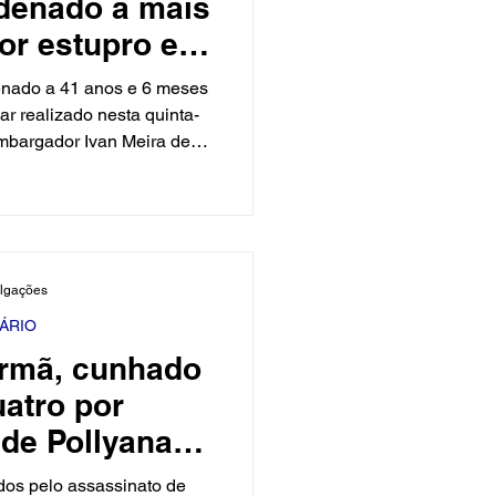
ndenado a mais
or estupro e
na de 12 anos
denado a 41 anos e 6 meses
e Natal.
ar realizado nesta quinta-
embargador Ivan Meira de
marante, na Grande Natal.
 decisão judicial, ele foi
 feminicídio qualificado,
e processual e ocultação de
ande repercussão no Rio
ulgações
aparecimento da estudante
ernand
IÁRIO
irmã, cunhado
atro por
 de Pollyana
luska
dos pelo assassinato de