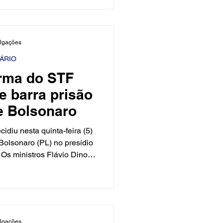
ho (MPT-RN). A fiscalização
al do Trabalho identificou
equadas de prevenção e
ulgações
de condições inadequadas
ações sani
IÁRIO
urma do STF
e barra prisão
e Bolsonaro
idiu nesta quinta-feira (5)
 Bolsonaro (PL) no presídio
 Os ministros Flávio Dino,
o Zanin acompanharam o
es e negaram o pedido da
x-presidente para prisão
votos foram registrados no
unanimidade entre os quatro
ulgações