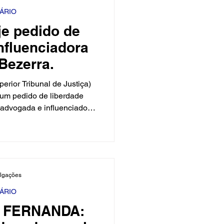
 Civi
IÁRIO
je pedido de
nfluenciadora
Bezerra.
erior Tribunal de Justiça)
) um pedido de liberdade
 advogada e influenciadora
Bezerra.
ulgações
IÁRIO
 FERNANDA: