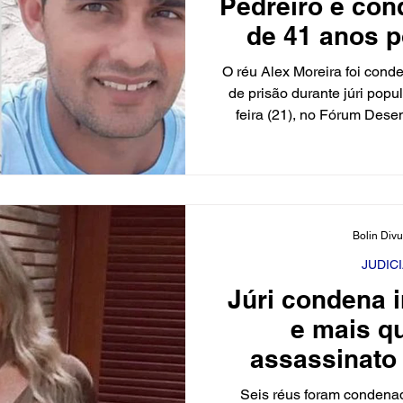
Pedreiro é co
de 41 anos p
morte de meni
O réu Alex Moreira foi con
na Grand
de prisão durante júri popul
feira (21), no Fórum Des
Lima, em São Gonçalo do A
Foto: Reprodução Segundo a
condenado pelos crimes de
estupro de vulnerável, fraud
cadáver. O crime teve gr
Bolin Div
Grande do Norte após o des
Maria F
JUDIC
Júri condena 
e mais qu
assassinato
Nata
Seis réus foram condena