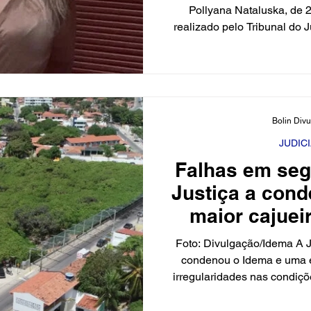
Pollyana Nataluska, de 
realizado pelo Tribunal do J
anunciada por volta da mei
(30), encerrando a sessão 
(27), na 2ª Vara Criminal, 
Seabra Fagundes, na capi
consideraram Luciano C
Bolin Div
Nataluska Costa de Mede
vítima, respect
JUDIC
Falhas em se
Justiça a con
maior cajue
Foto: Divulgação/Idema A 
condenou o Idema e uma e
irregularidades nas condiçõ
de Pirangi, na Grande Nata
mundo. A decisão do TRT-R