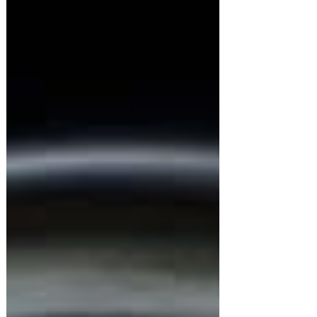
Autoinsights. Segundo o levantamento, o
aumento se deu pela expansão acelerada
de modelos nas concessionárias pelo
país, com um maior portfólio por parte das
marcas. A arrancada dos modelos
puramente a bateria superou o ritmo dos
híbridos zero-quilômetro, que cresceram
16,7%, consolidando os elétricos como a
tecnologia de m