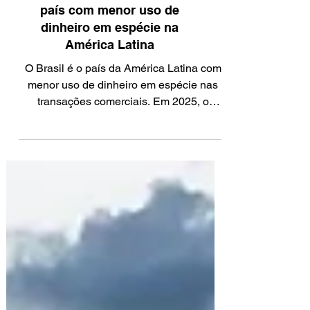
Pix consolida Brasil como
país com menor uso de
dinheiro em espécie na
América Latina
O Brasil é o país da América Latina com
menor uso de dinheiro em espécie nas
transações comerciais. Em 2025, o
método representou 12% do valor
transacionado nos pontos de venda, o
índice mais baixo da região, segundo o
Global Payments Report 2026.A
informação é do Mercado e Consumo. A
média latino-americana de uso de cédulas
ficou em 23% do valor transacionado,
acima dos 14% registrados no mundo.
Chile e Argentina aparecem com
participações de 16% e 17%, enquanto
Peru, Colômb