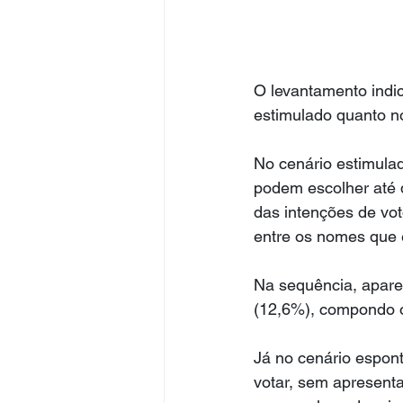
O levantamento indic
estimulado quanto no
No cenário estimula
podem escolher até 
das intenções de vo
entre os nomes que e
Na sequência, apare
(12,6%), compondo o
Já no cenário espon
votar, sem apresent