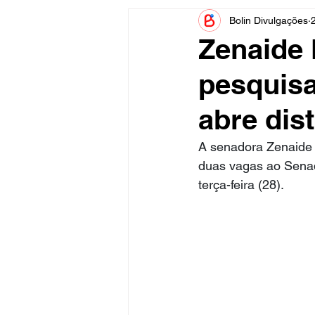
Bolin Divulgações
Informe Publicitário
Judiciá
Zenaide
pesquisa
Acidente
Tecnologia
abre dis
Artistas
Nota de Esclareci
A senadora Zenaide 
duas vagas ao Senad
terça-feira (28).