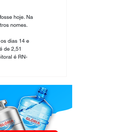
fosse hoje. Na 
utros nomes.
os dias 14 e 
é de 2,51 
itoral é RN-