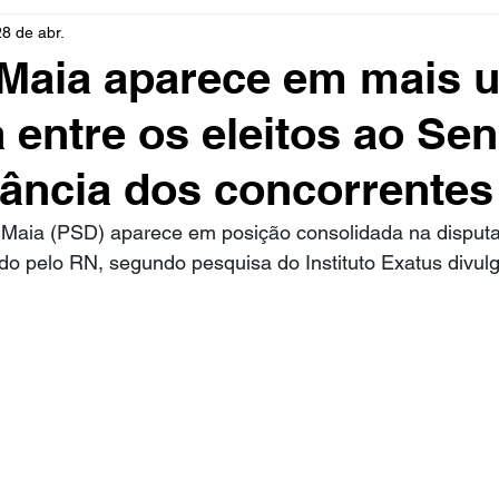
28 de abr.
rio
Cidades
Polícia
Religião
Guerra
M
 Maia aparece em mais 
 entre os eleitos ao Se
Educação
Influencer
Luto
Artista
Seleção Br
tância dos concorrentes
mento
Fofocas
Redes Sociais
Trânsito
Real
Maia (PSD) aparece em posição consolidada na disputa
o pelo RN, segundo pesquisa do Instituto Exatus divul