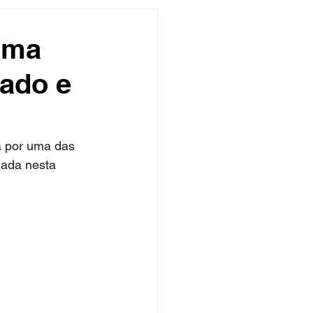
undo
Músico
uma
nado e
asileira
Exclusivo
ity Show
 por uma das 
gada nesta 