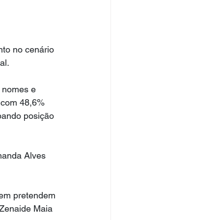
to no cenário 
al.
e nomes e 
e com 48,6% 
pando posição 
manda Alves 
uem pretendem 
Zenaide Maia 