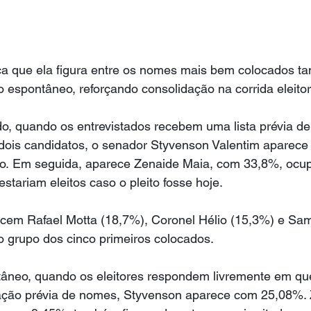
a que ela figura entre os nomes mais bem colocados tan
 espontâneo, reforçando consolidação na corrida eleitor
do, quando os entrevistados recebem uma lista prévia d
dois candidatos, o senador Styvenson Valentim aparec
to. Em seguida, aparece Zenaide Maia, com 33,8%, ocu
stariam eleitos caso o pleito fosse hoje.
cem Rafael Motta (18,7%), Coronel Hélio (15,3%) e Sa
 grupo dos cinco primeiros colocados.
tâneo, quando os eleitores respondem livremente em q
ação prévia de nomes, Styvenson aparece com 25,08%. 