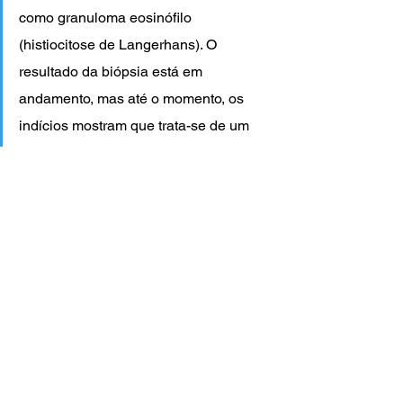
como granuloma eosinófilo 
(histiocitose de Langerhans). O 
resultado da biópsia está em 
andamento, mas até o momento, os 
indícios mostram que trata-se de um 
tumor benigno e que não haverá 
necessidade de tratamento 
complementar, como a quimioterapia. 
Yhudy recebeu alta hospitalar na 
última segunda-feira (22), e já se 
encontra em casa recebendo os 
cuidados necessários. As famílias 
agradecem a preocupação e o carinho 
que têm recebido neste momento 
delicado e reforça que Yhudy está bem. 