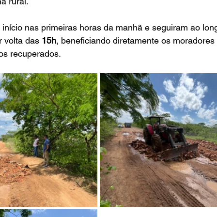
a rural.
 início nas primeiras horas da manhã e seguiram ao long
 volta das 
15h
, beneficiando diretamente os moradores 
hos recuperados.