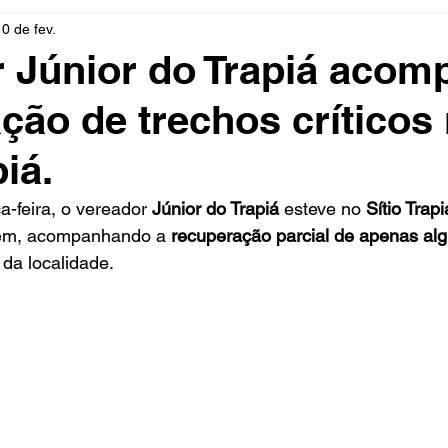
10 de fev.
rio
Cidades
Polícia
Religião
Guerra
M
 Júnior do Trapiá acom
ção de trechos críticos
Educação
Influencer
Luto
Artista
Seleção Br
piá.
mento
Fofocas
Redes Sociais
Trânsito
Real
-feira, o vereador 
Júnior do Trapiá
 esteve no 
Sítio Trapi
em, acompanhando a 
recuperação parcial de apenas alg
 da localidade.