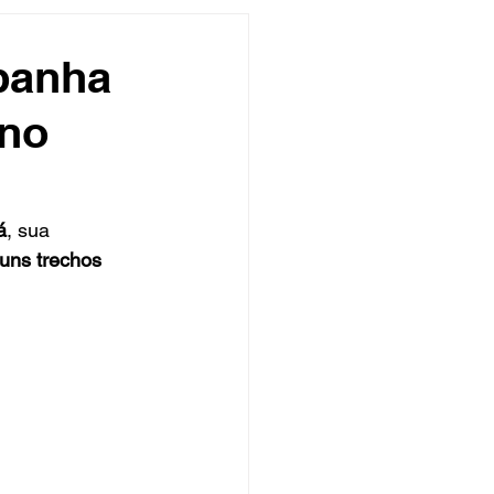
undo
Músico
panha
 no
asileira
Exclusivo
ity Show
á
, sua 
uns trechos 