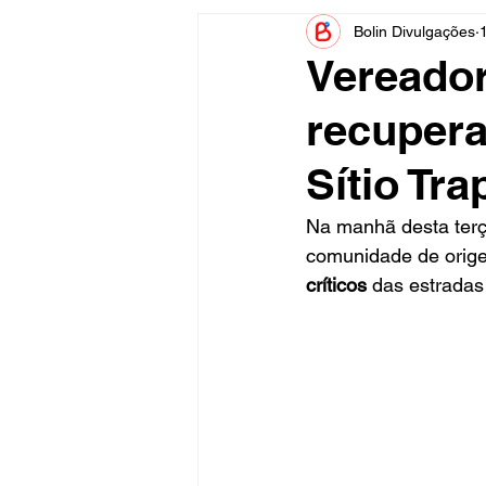
Bolin Divulgações
Informe Publicitário
Judiciá
Vereador
recupera
Acidente
Tecnologia
Sítio Tra
Artistas
Nota de Esclareci
Na manhã desta terça
comunidade de orig
críticos
 das estradas