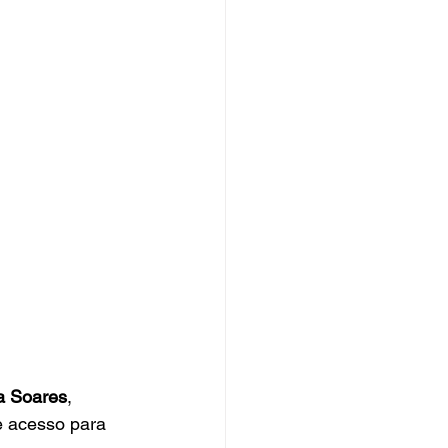
la Soares
, 
e acesso para 