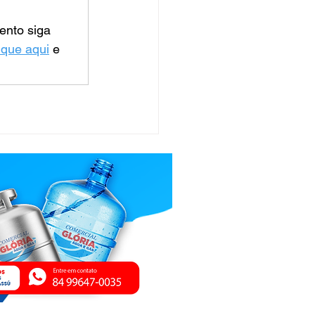
ento siga 
ique aqui
 e 