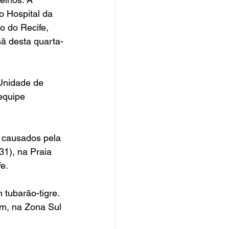
o Hospital da 
o do Recife, 
ã desta quarta-
Unidade de 
equipe 
 causados pela 
1), na Praia 
e.
 tubarão-tigre. 
em, na Zona Sul 