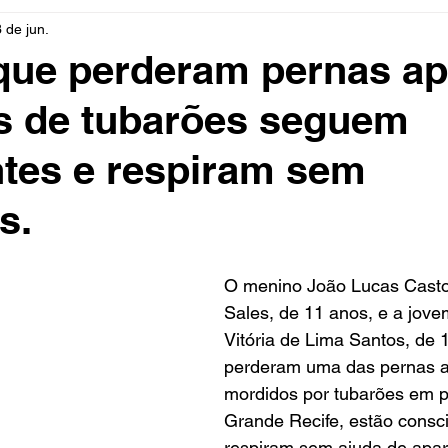
3 de jun.
rio
Cidades
Polícia
Religião
Guerra
M
que perderam pernas a
s de tubarões seguem
Educação
Influencer
Luto
Artista
Seleção Br
tes e respiram sem
mento
Fofocas
Redes Sociais
Trânsito
Real
s.
O menino João Lucas Cast
Sales, de 11 anos, e a jove
Vitória de Lima Santos, de 
perderam uma das pernas 
mordidos por tubarões em p
Grande Recife, estão consci
respiram sem ajuda de apar