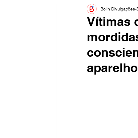
Bolin Divulgações
Informe Publicitário
Judiciá
Vítimas 
mordida
Acidente
Tecnologia
conscien
Artistas
Nota de Esclareci
aparelho