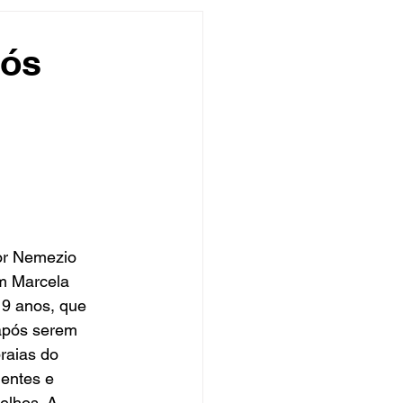
undo
Músico
pós
asileira
Exclusivo
ity Show
or Nemezio 
m Marcela 
19 anos, que 
após serem 
raias do 
entes e 
elhos. A 