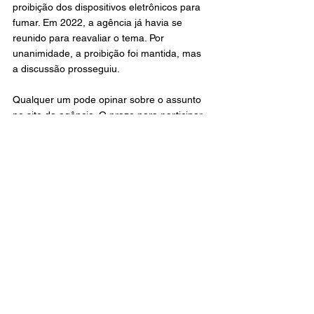
proibição dos dispositivos eletrônicos para 
fumar. Em 2022, a agência já havia se 
reunido para reavaliar o tema. Por 
unanimidade, a proibição foi mantida, mas 
a discussão prosseguiu. 
Qualquer um pode opinar sobre o assunto 
no site da agência. O prazo para participar 
é 9 de fevereiro de 2024.
Poder 360
Geral