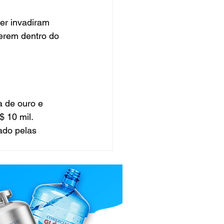
er invadiram 
erem dentro do 
 de ouro e 
$ 10 mil.
ado pelas 