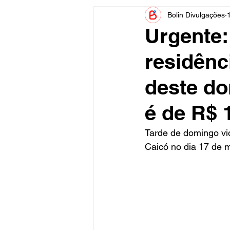
Bolin Divulgações
Informe Publicitário
Judiciá
Urgente:
residênc
Acidente
Tecnologia
deste do
Artistas
Nota de Esclareci
é de R$ 
Tarde de domingo vi
Caicó no dia 17 de m