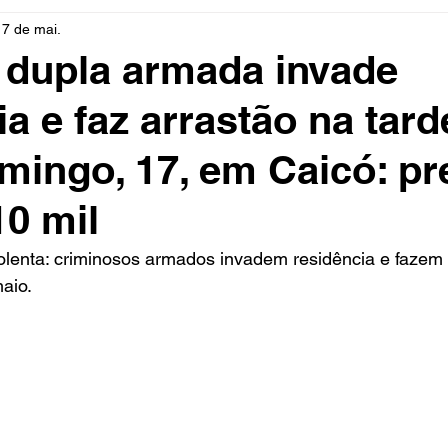
17 de mai.
rio
Cidades
Polícia
Religião
Guerra
M
 dupla armada invade
ia e faz arrastão na tard
Educação
Influencer
Luto
Artista
Seleção Br
mingo, 17, em Caicó: pr
mento
Fofocas
Redes Sociais
Trânsito
Real
10 mil
olenta: criminosos armados invadem residência e fazem
aio.