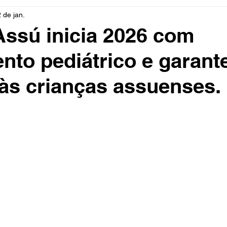
2 de jan.
rio
Cidades
Polícia
Religião
Guerra
M
ssú inicia 2026 com
nto pediátrico e garant
Educação
Influencer
Luto
Artista
Seleção Br
às crianças assuenses.
mento
Fofocas
Redes Sociais
Trânsito
Real