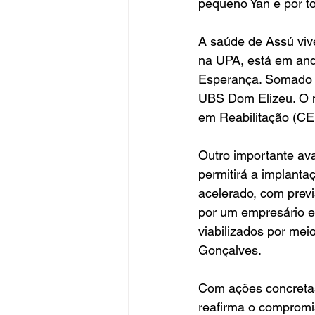
pequeno Yan e por to
A saúde de Assú vi
na UPA, está em an
Esperança. Somado a
UBS Dom Elizeu. O m
em Reabilitação (CE
Outro importante av
permitirá a implant
acelerado, com prev
por um empresário e
viabilizados por me
Gonçalves.
Com ações concretas,
reafirma o compromis