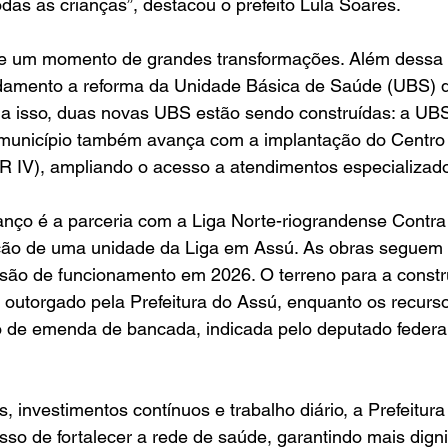
das as crianças”, destacou o prefeito Lula Soares.
ve um momento de grandes transformações. Além dessa 
damento a reforma da Unidade Básica de Saúde (UBS) 
 isso, duas novas UBS estão sendo construídas: a UBS 
unicípio também avança com a implantação do Centro 
R IV), ampliando o acesso a atendimentos especializad
anço é a parceria com a Liga Norte-riograndense Contra
ação de uma unidade da Liga em Assú. As obras seguem 
isão de funcionamento em 2026. O terreno para a constr
 outorgado pela Prefeitura do Assú, enquanto os recurs
io de emenda de bancada, indicada pelo deputado federa
 investimentos contínuos e trabalho diário, a Prefeitura
so de fortalecer a rede de saúde, garantindo mais dign