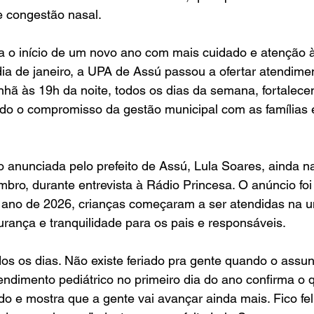
e congestão nasal.
o início de um novo ano com mais cuidado e atenção à s
 dia de janeiro, a UPA de Assú passou a ofertar atendimen
nhã às 19h da noite, todos os dias da semana, fortalece
do o compromisso da gestão municipal com as famílias e
ido anunciada pelo prefeito de Assú, Lula Soares, ainda 
embro, durante entrevista à Rádio Princesa. O anúncio foi
o ano de 2026, crianças começaram a ser atendidas na u
rança e tranquilidade para os pais e responsáveis.
dos os dias. Não existe feriado pra gente quando o assun
endimento pediátrico no primeiro dia do ano confirma o 
 e mostra que a gente vai avançar ainda mais. Fico feli