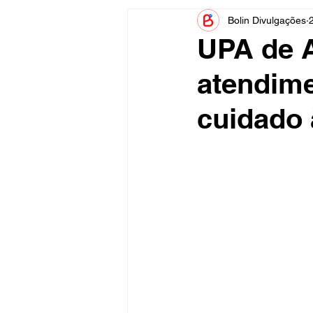
Bolin Divulgações
Informe Publicitário
Judiciá
UPA de A
atendime
Acidente
Tecnologia
cuidado 
Artistas
Nota de Esclareci