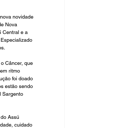
nova novidade 
de Nova 
Central e a 
Especializado 
os.
 o Câncer, que 
em ritmo 
ução foi doado 
os estão sendo 
l Sargento 
 do Assú 
idade, cuidado 