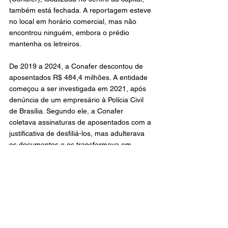
também está fechada. A reportagem esteve 
no local em horário comercial, mas não 
encontrou ninguém, embora o prédio 
mantenha os letreiros.
De 2019 a 2024, a Conafer descontou de 
aposentados R$ 484,4 milhões. A entidade 
começou a ser investigada em 2021, após 
denúncia de um empresário à Polícia Civil 
de Brasília. Segundo ele, a Conafer 
coletava assinaturas de aposentados com a 
justificativa de desfiliá-los, mas adulterava 
os documentos e os transformava em 
fichas de filiação.
Processos parados
O fechamento das sedes tem dificultado a 
tramitação de ações judiciais. Em vários 
casos, a Justiça não consegue intimar as 
entidades em processos movidos por 