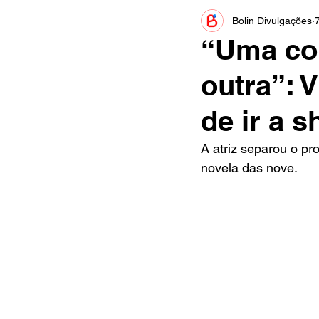
Bolin Divulgações
Informe Publicitário
Judiciá
“Uma coi
outra”: 
Acidente
Tecnologia
de ir a 
Artistas
Nota de Esclareci
A atriz separou o pr
novela das nove. 