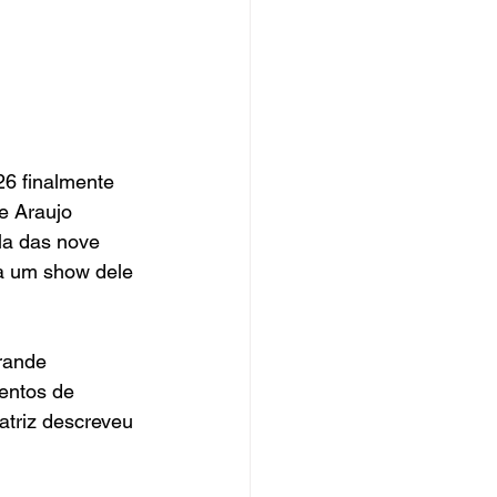
6 finalmente 
e Araujo 
la das nove 
 a um show dele 
rande 
entos de 
atriz descreveu 