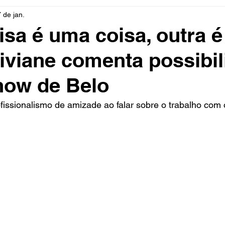
7 de jan.
rio
Cidades
Polícia
Religião
Guerra
M
sa é uma coisa, outra é
Viviane comenta possibi
Educação
Influencer
Luto
Artista
Seleção Br
show de Belo
mento
Fofocas
Redes Sociais
Trânsito
Real
ofissionalismo de amizade ao falar sobre o trabalho com 