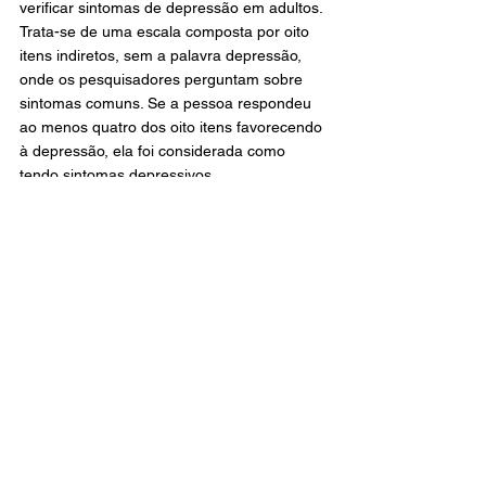
verificar sintomas de depressão em adultos. 
Trata-se de uma escala composta por oito 
itens indiretos, sem a palavra depressão, 
onde os pesquisadores perguntam sobre 
sintomas comuns. Se a pessoa respondeu 
ao menos quatro dos oito itens favorecendo 
à depressão, ela foi considerada como 
tendo sintomas depressivos.
“Existe uma pequena diferença entre 
nomear essa variável como depressão ou 
como sintoma depressivo, já que a 
depressão é um diagnóstico médico. Para 
isso, a nossa fonte de dados teria que ser 
um prontuário médico. Como nossa base de 
dados foi uma entrevista realizada 
diretamente com idosos e nós avaliamos os 
sintomas que eles reportaram, optamos por 
chamar a variável de sintomas depressivos 
e não de depressão”, explicou o médico 
geriatra e doutorando em gerontologia 