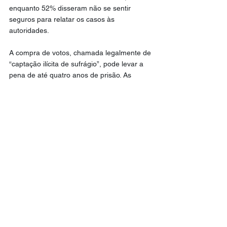
enquanto 52% disseram não se sentir 
seguros para relatar os casos às 
autoridades.
A compra de votos, chamada legalmente de 
“captação ilícita de sufrágio”, pode levar a 
pena de até quatro anos de prisão. As 
denúncias podem ser feitas por meio do 
aplicativo Pardal, da Justiça Eleitoral, além 
de delegacias e Ministérios Públicos.
A pesquisa foi feita pelo Ipsos-Ipec entre 4 
e 8 de dezembro do ano passado, com 
2000 entrevistas em 131 municípios. O nível 
de confiança utilizado é de 95%. A margem 
de erro para as perguntas que englobam 
toda a amostra é de dois pontos 
percentuais para mais ou para menos.
Política