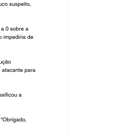
co suspeito, 
a 0 sobre a 
 impediria de 
cução 
 atacante para 
sificou a 
“Obrigado, 