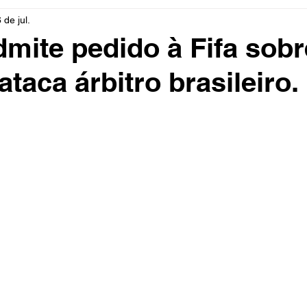
 de jul.
rio
Cidades
Polícia
Religião
Guerra
M
mite pedido à Fifa sobr
ataca árbitro brasileiro.
Educação
Influencer
Luto
Artista
Seleção Br
mento
Fofocas
Redes Sociais
Trânsito
Real