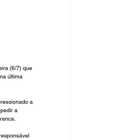
ira (6/7) que 
na última 
pressionado a 
 pedir a 
Branca.
 responsável 