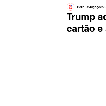
Bolin Divulgações
6
Informe Publicitário
Judiciá
Trump ad
cartão e 
Acidente
Tecnologia
Artistas
Nota de Esclareci