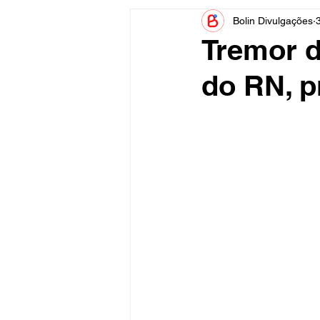
Bolin Divulgações
Informe Publicitário
Judiciá
Tremor de
do RN, p
Acidente
Tecnologia
Artistas
Nota de Esclareci