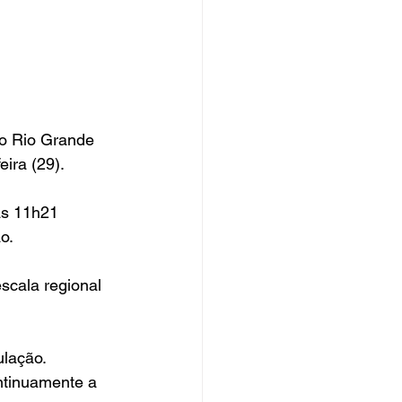
do Rio Grande 
ira (29).
às 11h21 
o.
scala regional 
ulação.
tinuamente a 