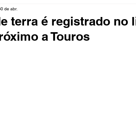
30 de abr.
rio
Cidades
Polícia
Religião
Guerra
M
 terra é registrado no l
róximo a Touros
Educação
Influencer
Luto
Artista
Seleção Br
mento
Fofocas
Redes Sociais
Trânsito
Real