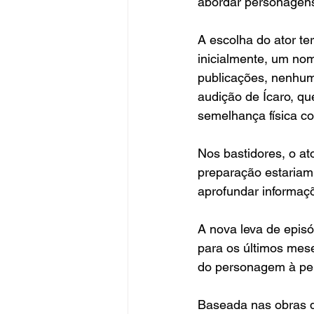
abordar personagens
A escolha do ator te
inicialmente, um no
publicações, nenhum
audição de Ícaro, q
semelhança física co
Nos bastidores, o ato
preparação estariam
aprofundar informaçõ
A nova leva de epis
para os últimos mes
do personagem à peni
Baseada nas obras d