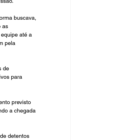
ussão.
forma buscava, 
 as 
equipe até a 
m pela 
s de 
ivos para 
nto previsto 
ndo a chegada 
de detentos 