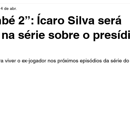
14 de abr.
rio
Cidades
Polícia
Religião
Guerra
M
é 2”: Ícaro Silva será
na série sobre o presíd
Educação
Influencer
Luto
Artista
Seleção Br
mento
Fofocas
Redes Sociais
Trânsito
Real
ara viver o ex-jogador nos próximos episódios da série do