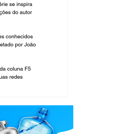
rie se inspira 
ções do autor 
es conhecidos 
retado por João 
 da coluna F5 
uas redes 