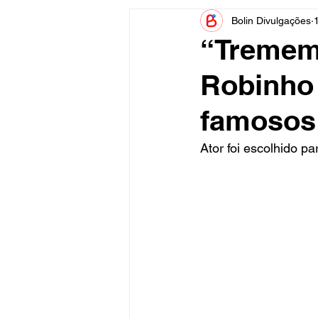
Bolin Divulgações
Informe Publicitário
Judiciá
“Trememb
Robinho 
Acidente
Tecnologia
famosos
Artistas
Nota de Esclareci
Ator foi escolhido p