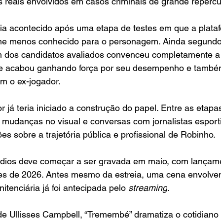
 reais envolvidos em casos criminais de grande reperc
ria acontecido após uma etapa de testes em que a plata
me menos conhecido para o personagem. Ainda segundo
 dos candidatos avaliados convenceu completamente a 
ue acabou ganhando força por seu desempenho e també
m o ex-jogador.
r já teria iniciado a construção do papel. Entre as etapa
 mudanças no visual e conversas com jornalistas esport
es sobre a trajetória pública e profissional de Robinho.
ódios deve começar a ser gravada em maio, com lançame
es de 2026. Antes mesmo da estreia, uma cena envolve
tenciária já foi antecipada pelo 
streaming
.
e Ullisses Campbell, “Tremembé” dramatiza o cotidiano 