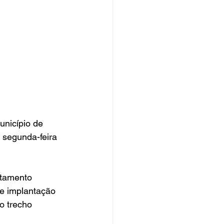
nicípio de 
 segunda-feira 
rtamento 
de implantação 
o trecho 