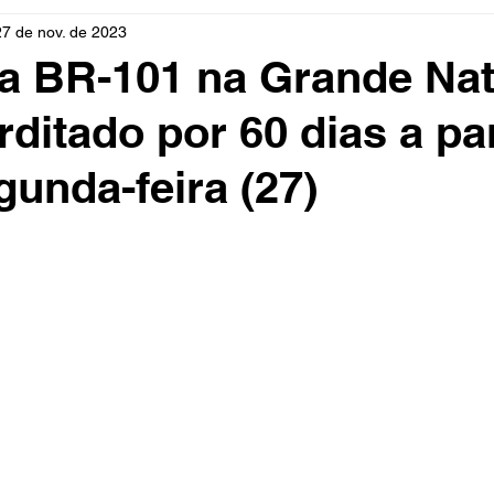
27 de nov. de 2023
rio
Cidades
Polícia
Religião
Guerra
M
a BR-101 na Grande Nat
rditado por 60 dias a par
Educação
Influencer
Luto
Artista
Seleção Br
gunda-feira (27)
mento
Fofocas
Redes Sociais
Trânsito
Real