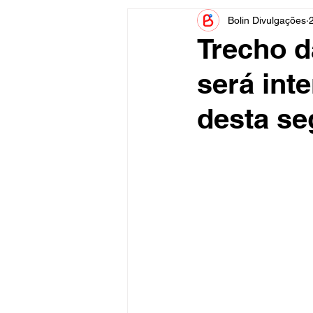
Bolin Divulgações
Informe Publicitário
Judiciá
Trecho d
será inte
Acidente
Tecnologia
desta se
Artistas
Nota de Esclareci