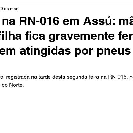
30 de mar.
rio
Cidades
Polícia
Religião
Guerra
M
a na RN-016 em Assú: m
filha fica gravemente fe
Educação
Influencer
Luto
Artista
Seleção Br
em atingidas por pneus
mento
Fofocas
Redes Sociais
Trânsito
Real
oi registrada na tarde desta segunda-feira na RN-016, n
 do Norte.