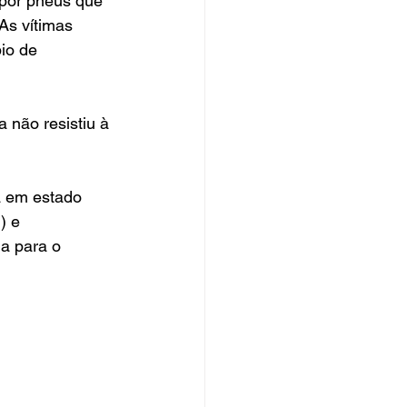
 por pneus que 
As vítimas 
io de 
 não resistiu à 
a em estado 
) e 
a para o 