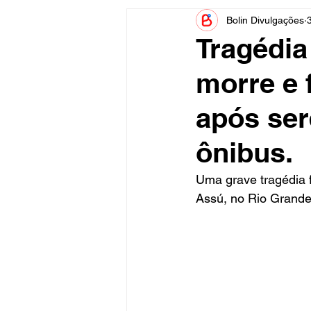
Bolin Divulgações
Informe Publicitário
Judiciá
Tragédi
morre e 
Acidente
Tecnologia
após ser
Artistas
Nota de Esclareci
ônibus.
Uma grave tragédia f
Assú, no Rio Grande