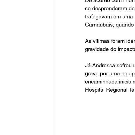
De acordo com infor
se desprenderam de 
trafegavam em uma mo
Carnaubais, quando 
As vítimas foram ide
gravidade do impacto
Já Andressa sofreu u
grave por uma equip
encaminhada inicialm
Hospital Regional Ta