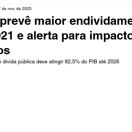
7 de nov. de 2025
rio
Cidades
Polícia
Religião
Guerra
M
prevê maior endividam
21 e alerta para impact
Educação
Influencer
Luto
Artista
Seleção Br
os
mento
Fofocas
Redes Sociais
Trânsito
Real
e dívida pública deve atingir 82,5% do PIB até 2026