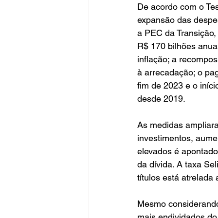
De acordo com o Tes
expansão das despes
a PEC da Transição,
R$ 170 bilhões anuai
inflação; a recompos
à arrecadação; o pa
fim de 2023 e o iníci
desde 2019.
As medidas ampliara
investimentos, aumen
elevados é apontado 
da dívida. A taxa Se
títulos está atrelada
Mesmo considerando o
mais endividados do