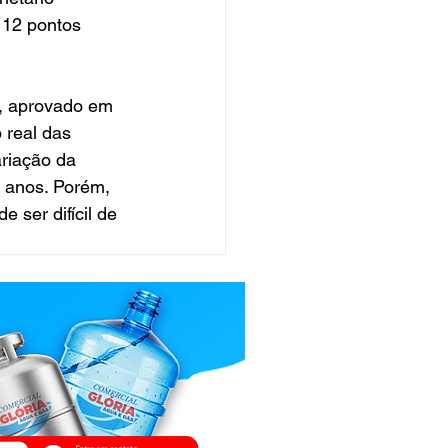
 12 pontos 
l, aprovado em 
 real das 
riação da 
s anos. Porém, 
 ser difícil de 