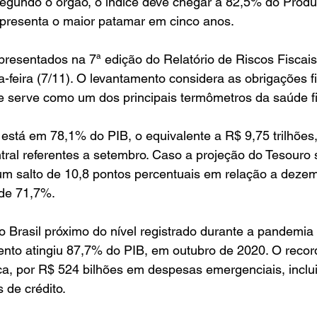
egundo o órgão, o índice deve chegar a 82,5% do Produt
epresenta o maior patamar em cinco anos.
resentados na 7ª edição do Relatório de Riscos Fiscais
a-feira (7/11). O levantamento considera as obrigações f
 e serve como um dos principais termômetros da saúde fi
 está em 78,1% do PIB, o equivalente a R$ 9,75 trilhões
ral referentes a setembro. Caso a projeção do Tesouro 
um salto de 10,8 pontos percentuais em relação a dezem
 de 71,7%.
o Brasil próximo do nível registrado durante a pandemia
nto atingiu 87,7% do PIB, em outubro de 2020. O record
a, por R$ 524 bilhões em despesas emergenciais, inclui
 de crédito.