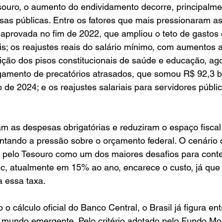
ouro, o aumento do endividamento decorre, principalme
as públicas. Entre os fatores que mais pressionaram as
 aprovada no fim de 2022, que ampliou o teto de gastos
s; os reajustes reais do salário mínimo, com aumentos 
ição dos pisos constitucionais de saúde e educação, ag
gamento de precatórios atrasados, que somou R$ 92,3 bi
o de 2024; e os reajustes salariais para servidores públ
m as despesas obrigatórias e reduziram o espaço fiscal
tando a pressão sobre o orçamento federal. O cenário d
pelo Tesouro como um dos maiores desafios para conter 
lic, atualmente em 15% ao ano, encarece o custo, já que
 a essa taxa.
 cálculo oficial do Banco Central, o Brasil já figura ent
 mundo emergente. Pelo critério adotado pelo Fundo Mo