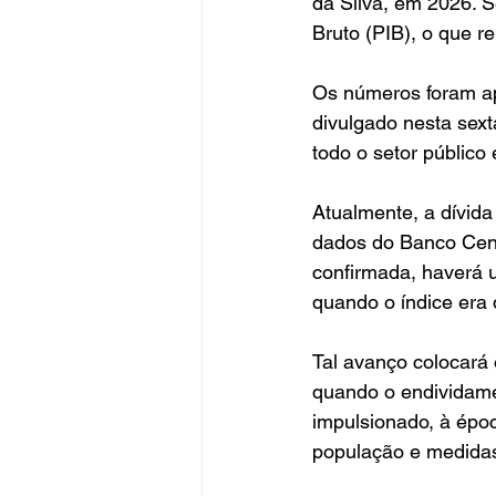
da Silva, em 2026. S
Bruto (PIB), o que r
Os números foram ap
divulgado nesta sext
todo o setor público
Atualmente, a dívida
dados do Banco Cent
confirmada, haverá 
quando o índice era
Tal avanço colocará 
quando o endividame
impulsionado, à époc
população e medidas