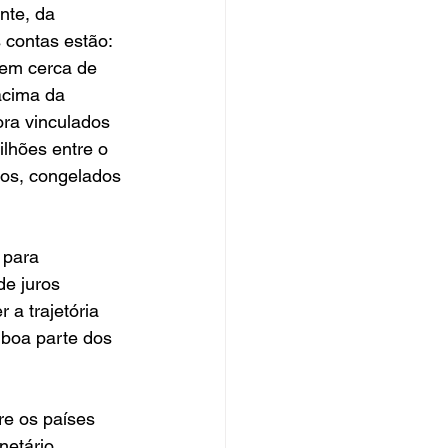
nte, da 
 contas estão: 
 em cerca de 
acima da 
ora vinculados 
lhões entre o 
icos, congelados 
 para 
e juros 
a trajetória 
 boa parte dos 
re os países 
netário 