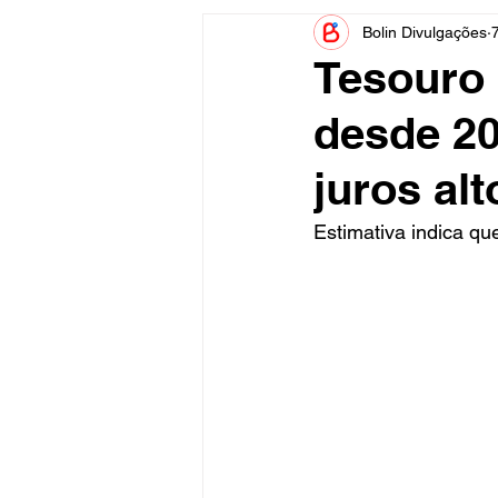
Bolin Divulgações
Informe Publicitário
Judiciá
Tesouro 
desde 20
Acidente
Tecnologia
juros alt
Artistas
Nota de Esclareci
Estimativa indica qu