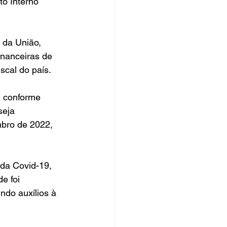
o Interno 
 da União, 
inanceiras de 
scal do país.
, conforme 
seja 
bro de 2022, 
 da Covid-19, 
e foi 
ndo auxílios à 