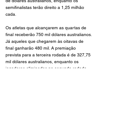
de dólares australianos, enquanto os 
semifinalistas terão direito a 1,25 milhão 
cada.
Os atletas que alcançarem as quartas de 
final receberão 750 mil dólares australianos. 
Já aqueles que chegarem às oitavas de 
final ganharão 480 mil. A premiação 
prevista para a terceira rodada é de 327,75 
mil dólares australianos, enquanto os 
jogadores eliminados na segunda rodada 
receberão 225 mil. Na primeira rodada, o 
valor destinado é de 150 mil dólares 
australianos, todos com reajustes entre 
13% e 14% em relação ao ano anterior.
Plano de investimento da Tennis 
Austrália.
O aumento da premiação integra um aporte 
total de 135 milhões de dólares australianos 