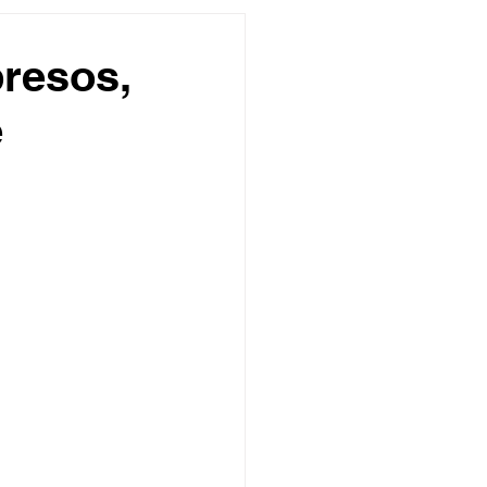
undo
Músico
resos,
e
asileira
Exclusivo
ity Show