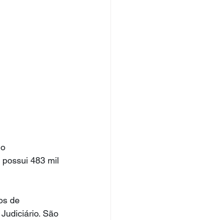
o 
possui 483 mil 
os de 
udiciário. São 