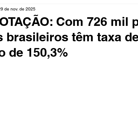
29 de nov. de 2025
rio
Cidades
Polícia
Religião
Guerra
M
TAÇÃO: Com 726 mil p
s brasileiros têm taxa d
Educação
Influencer
Luto
Artista
Seleção Br
o de 150,3%
mento
Fofocas
Redes Sociais
Trânsito
Real