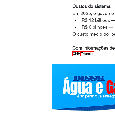
Custos do sistema
Em 2025, o governo f
R$ 12 bilhões 
R$ 6 bilhões — 
O custo médio por p
Com informações de
CNH
Trânsito