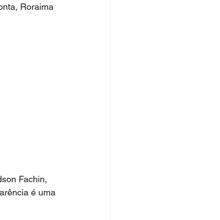
onta, Roraima 
dson Fachin, 
parência é uma 