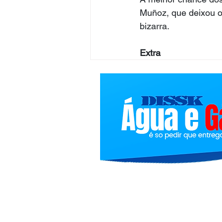
Muñoz, que deixou o 
bizarra.
Extra
Bolindivulgacoes