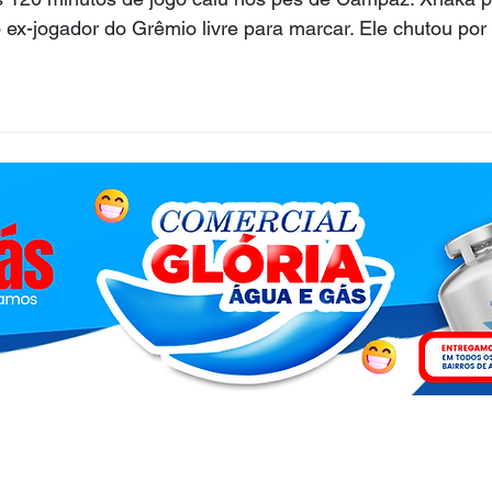
ex-jogador do Grêmio livre para marcar. Ele chutou por
.com - 2026 - © Todos os direitos reservados - Acesse a nossa
Polít