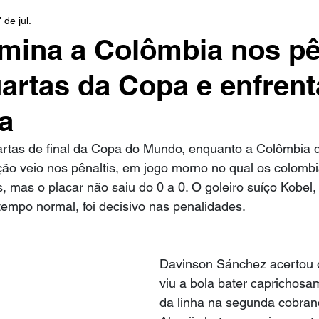
 de jul.
rio
Cidades
Polícia
Religião
Guerra
M
imina a Colômbia nos pê
uartas da Copa e enfrent
Educação
Influencer
Luto
Artista
Seleção Br
a
mento
Fofocas
Redes Sociais
Trânsito
Real
artas de final da Copa do Mundo, enquanto a Colômbia 
ção veio nos pênaltis, em jogo morno no qual os colomb
 mas o placar não saiu do 0 a 0. O goleiro suíço Kobel, 
empo normal, foi decisivo nas penalidades.
Davinson Sánchez acertou o
viu a bola bater caprichos
da linha na segunda cobran