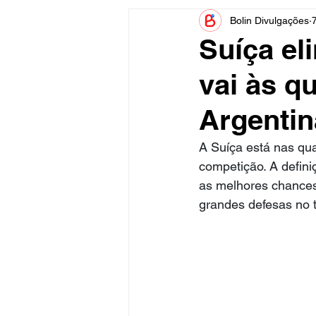
Bolin Divulgações
7
Informe Publicitário
Judiciá
Suíça el
vai às q
Acidente
Tecnologia
Argentin
Artistas
Nota de Esclareci
A Suíça está nas qu
competição. A defini
as melhores chances,
grandes defesas no t