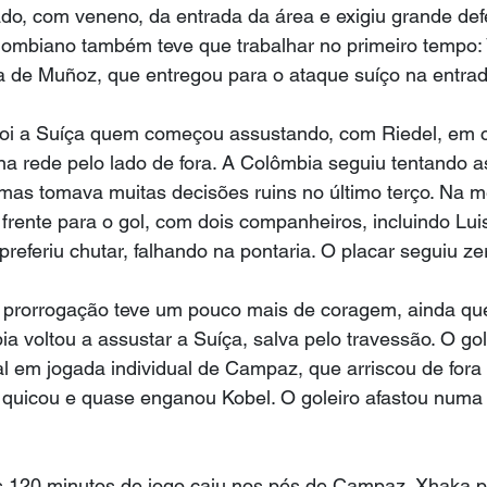
do, com veneno, da entrada da área e exigiu grande def
olombiano também teve que trabalhar no primeiro tempo:
a de Muñoz, que entregou para o ataque suíço na entrad
oi a Suíça quem começou assustando, com Riedel, em 
 na rede pelo lado de fora. A Colômbia seguiu tentando a
 mas tomava muitas decisões ruins no último terço. Na m
 frente para o gol, com dois companheiros, incluindo Luis
preferiu chutar, falhando na pontaria. O placar seguiu ze
 prorrogação teve um pouco mais de coragem, ainda q
a voltou a assustar a Suíça, salva pelo travessão. O gol
l em jogada individual de Campaz, que arriscou de fora
 quicou e quase enganou Kobel. O goleiro afastou numa
 120 minutos de jogo caiu nos pés de Campaz. Xhaka p