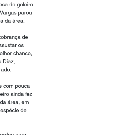
esa do goleiro 
 Vargas parou 
a da área. 
cobrança de 
ssustar os 
elhor chance, 
 Díaz, 
rado.
ue com pouca 
eiro ainda fez 
 da área, em 
 espécie de 
erdeu para 