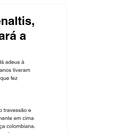
undo
Músico
naltis,
ará a
asileira
Exclusivo
ity Show
dá adeus à 
ianos tiveram 
que fez 
 travessão e 
amente em cima 
ça colombiana. 