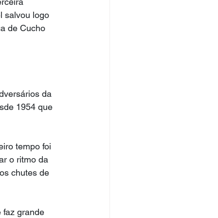
rceira 
 salvou logo 
ça de Cucho 
dversários da 
esde 1954 que 
iro tempo foi 
r o ritmo da 
os chutes de 
 faz grande 