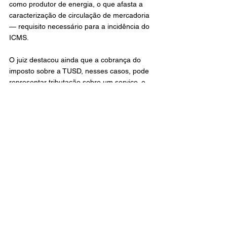
como produtor de energia, o que afasta a 
caracterização de circulação de mercadoria 
— requisito necessário para a incidência do 
ICMS.
O juiz destacou ainda que a cobrança do 
imposto sobre a TUSD, nesses casos, pode 
representar tributação sobre um serviço, e 
não sobre a energia consumida, o que 
contraria a legislação tributária.
O entendimento leva em conta alterações 
recentes na Lei Kandir, promovidas pela Lei 
Complementar n° 194/2022, que afastaram 
a incidência de ICMS sobre serviços de 
transmissão e distribuição de energia 
elétrica.
Notícia
Destaque
Geral