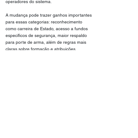
operadores do sistema.
A mudança pode trazer ganhos importantes 
para essas categorias: reconhecimento 
como carreira de Estado, acesso a fundos 
específicos de segurança, maior respaldo 
para porte de arma, além de regras mais 
claras sobre formação e atribuições.
Por outro lado, o relator Efraim Filho (União-
PB) alertou para a responsabilidade 
ampliada do poder público, que terá de 
garantir preparo adequado, controle e 
fiscalização das corporações municipais e 
viárias, além de gerenciar o impacto da 
ampliação do acesso a armamentos.
O texto ainda precisa passar para uma 
segunda votação e, se aprovado, seguirá 
para análise da Câmara.