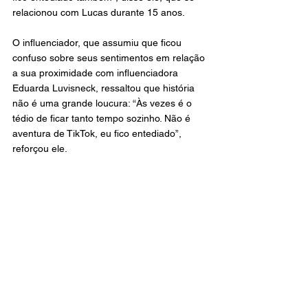
relacionou com Lucas durante 15 anos.
O influenciador, que assumiu que ficou 
confuso sobre seus sentimentos em relação 
a sua proximidade com influenciadora 
Eduarda Luvisneck, ressaltou que história 
não é uma grande loucura: “Às vezes é o 
tédio de ficar tanto tempo sozinho. Não é 
aventura de TikTok, eu fico entediado”, 
reforçou ele.
Lucas, por sua vez, esclareceu o que fez o 
casamento entre os dois desandar: “O 
motivo da ausência é que muita coisa entre 
nós se esfriou”, frisou. “Mas é obvio. Se eu 
penso em tudo toda hora, é claro que vai 
esfriar”, rebateu Carlinhos.
O apresentador do SBT garantiu que possui 
seus traumas, assim como Maia, mas 