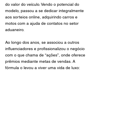
do valor do veículo. Vendo o potencial do 
modelo, passou a se dedicar integralmente 
aos sorteios online, adquirindo carros e 
motos com a ajuda de contatos no setor 
aduaneiro.
Ao longo dos anos, se associou a outros 
influenciadores e profissionalizou o negócio 
com o que chama de “ações”, onde oferece 
prêmios mediante metas de vendas. A 
fórmula o levou a viver uma vida de luxo: 
viagens internacionais, voos em classe 
executiva, coleções de carros e mansões.
Sua garagem hoje ostenta modelos 
milionários, incluindo três Lamborghinis, 
uma delas com pintura temática do 
personagem Coringa, de quem é fã 
declarado. A ascensão meteórica, contudo, 
atraiu a atenção das autoridades.