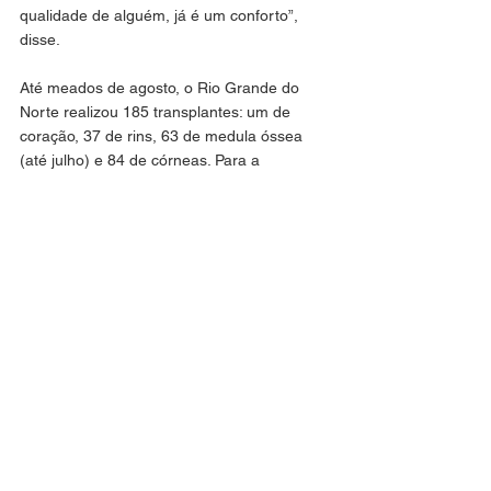
qualidade de alguém, já é um conforto”, 
disse.
Até meados de agosto, o Rio Grande do 
Norte realizou 185 transplantes: um de 
coração, 37 de rins, 63 de medula óssea 
(até julho) e 84 de córneas. Para a 
coordenadora da Central Estadual de 
Transplantes, Rogéria Medeiros, o desafio é 
ampliar ainda mais esses números. “Nosso 
objetivo é que esse número cresça muito 
mais, pois muitas pessoas ainda 
aguardam”, afirmou.
Além de coordenar a lista e os 
procedimentos, a Central de Transplantes 
também atua na captação de órgãos em 
hospitais do estado e, em alguns casos, no 
envio para outras regiões do país, com 
apoio da Secretaria da Segurança Pública e 