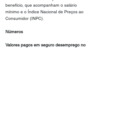
benefício, que acompanham o salário 
mínimo e o Índice Nacional de Preços ao 
Consumidor (INPC).
Números
Valores pagos em seguro desemprego no 
RN
2021 – R$ 364.406.327,32
2025 – R$ 650.360.586,27
Setores com maior número de requerentes 
de 2021-2025 no RN
Serviços – 139.739Comércio – 107.629
Com informações de Tribuna do Norte