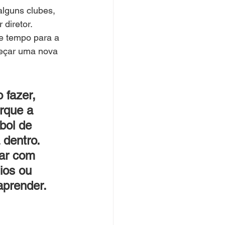
lguns clubes, 
diretor. 
e tempo para a 
meçar uma nova 
 fazer, 
rque a 
bol de 
 dentro. 
ar com 
ios ou 
aprender. 