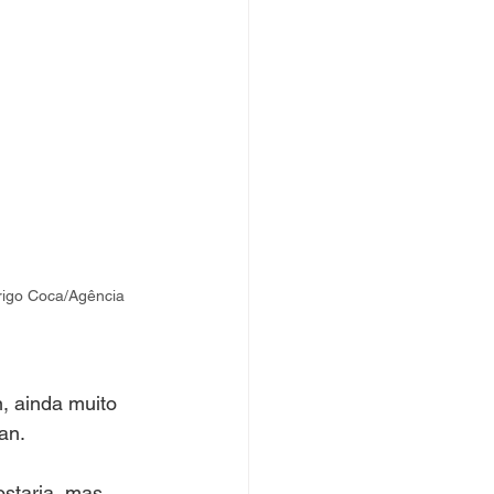
rigo Coca/Agência 
 ainda muito 
an.
ostaria, mas 