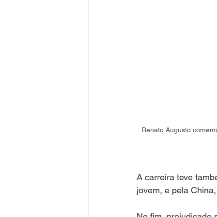
Renato Augusto comemora
A carreira teve tam
jovem, e pela China,
No fim, prejudicado 