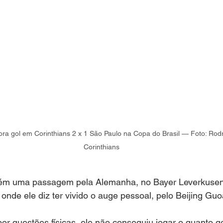
 gol em Corinthians 2 x 1 São Paulo na Copa do Brasil — Foto: Rod
Corinthians
bém uma passagem pela Alemanha, no Bayer Leverkusen,
 onde ele diz ter vivido o auge pessoal, pelo Beijing Guo
por questões físicas, ele não conseguiu jogar o quanto g