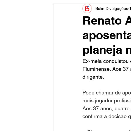
Bolin Divulgações
Informe Publicitário
Judiciá
Renato 
aposenta
Acidente
Tecnologia
planeja n
Artistas
Nota de Esclareci
Ex-meia conquistou 
Fluminense. Aos 37 
dirigente. 
Pode chamar de apose
mais jogador profiss
Aos 37 anos, quatro
confirma a decisão