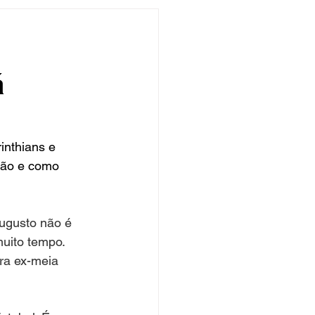
undo
Músico
á
asileira
Exclusivo
ity Show
nthians e 
são e como 
ugusto não é 
muito tempo. 
ra ex-meia 