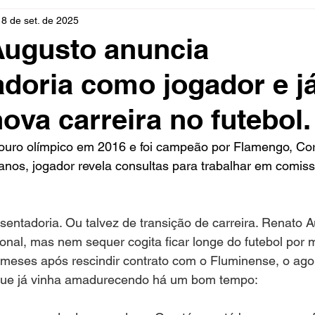
18 de set. de 2025
rio
Cidades
Polícia
Religião
Guerra
M
Augusto anuncia
doria como jogador e j
Educação
Influencer
Luto
Artista
Seleção Br
ova carreira no futebol.
mento
Fofocas
Redes Sociais
Trânsito
Real
ouro olímpico em 2016 e foi campeão por Flamengo, Cori
anos, jogador revela consultas para trabalhar em comis
ntadoria. Ou talvez de transição de carreira. Renato A
ional, mas nem sequer cogita ficar longe do futebol por 
 meses após rescindir contrato com o Fluminense, o ago
 que já vinha amadurecendo há um bom tempo: