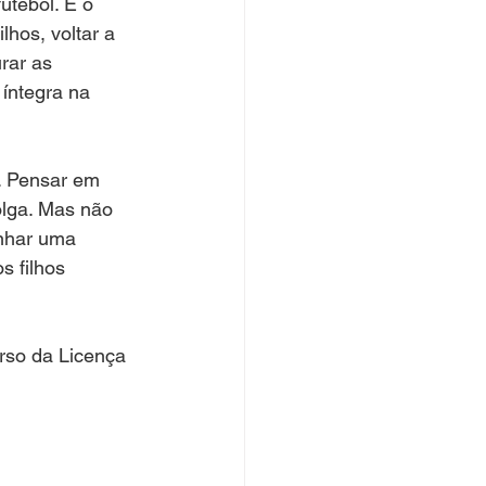
tebol. É o 
hos, voltar a 
rar as 
 íntegra na 
a. Pensar em 
olga. Mas não 
anhar uma 
s filhos 
rso da Licença 