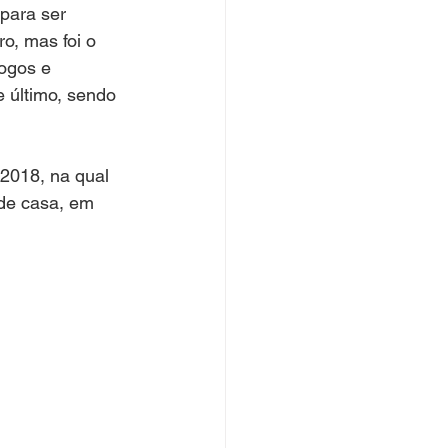
para ser 
o, mas foi o 
ogos e 
 último, sendo 
2018, na qual 
 de casa, em 