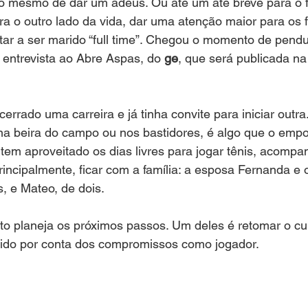
mesmo de dar um adeus. Ou até um até breve para o fu
a o outro lado da vida, dar uma atenção maior para os fil
voltar a ser marido “full time”. Chegou o momento de pendu
 entrevista ao Abre Aspas, do 
ge
, que será publicada na
errado uma carreira e já tinha convite para iniciar outr
a na beira do campo ou nos bastidores, é algo que o emp
tem aproveitado os dias livres para jogar tênis, acomp
incipalmente, ficar com a família: a esposa Fernanda e o
, e Mateo, de dois.
to planeja os próximos passos. Um deles é retomar o cu
pido por conta dos compromissos como jogador.