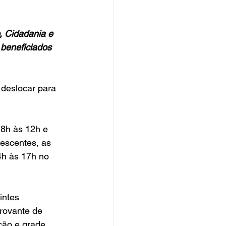
, Cidadania e 
beneficiados 
deslocar para 
 8h às 12h e 
escentes, as 
4h às 17h no 
intes 
rovante de 
ção e grade 