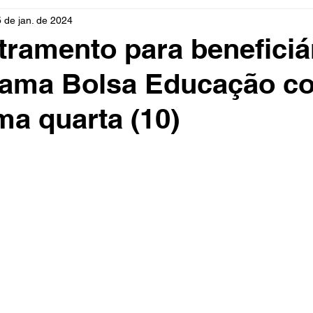
5 de jan. de 2024
rio
Cidades
Polícia
Religião
Guerra
M
ramento para beneficiá
rama Bolsa Educação c
Educação
Influencer
Luto
Artista
Seleção Br
ma quarta (10)
mento
Fofocas
Redes Sociais
Trânsito
Real