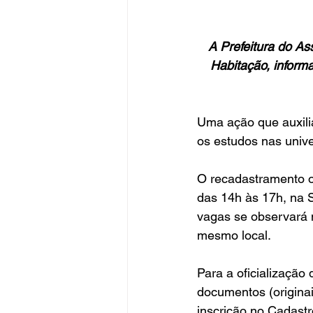
A Prefeitura do As
Habitação, inform
Uma ação que auxilia
os estudos nas univ
O recadastramento oc
das 14h às 17h, na S
vagas se observará n
mesmo local.
Para a oficialização
documentos (origina
inscrição no Cadastr