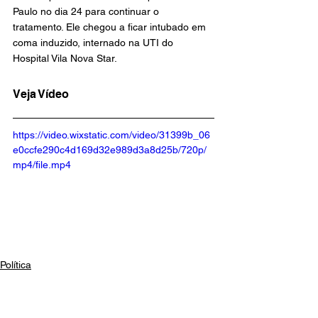
Paulo no dia 24 para continuar o 
tratamento. Ele chegou a ficar intubado em 
coma induzido, internado na UTI do 
Hospital Vila Nova Star.
Veja Vídeo
https://video.wixstatic.com/video/31399b_06
e0ccfe290c4d169d32e989d3a8d25b/720p/
mp4/file.mp4
Política