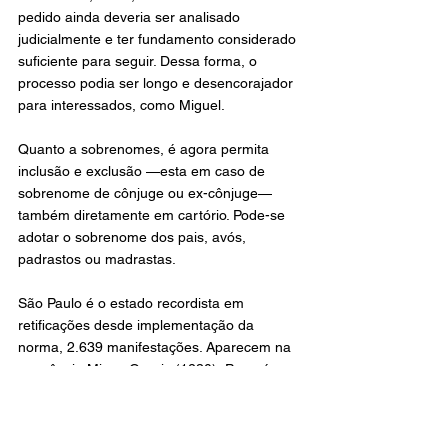
pedido ainda deveria ser analisado 
judicialmente e ter fundamento considerado 
suficiente para seguir. Dessa forma, o 
processo podia ser longo e desencorajador 
para interessados, como Miguel.
Quanto a sobrenomes, é agora permita 
inclusão e exclusão —esta em caso de 
sobrenome de cônjuge ou ex-cônjuge— 
também diretamente em cartório. Pode-se 
adotar o sobrenome dos pais, avós, 
padrastos ou madrastas.
São Paulo é o estado recordista em 
retificações desde implementação da 
norma, 2.639 manifestações. Aparecem na 
sequência Minas Gerais (1230), Paraná 
(957), Bahia (851) e Ceará (338). Agosto de 
2022 foi o mês mais movimentado, com 
1.442 processos em todo o país.