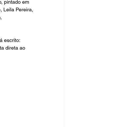
o, pintado em 
 Leila Pereira, 
, 
 escrito: 
a direta ao 