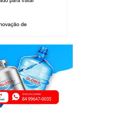
do para tratar 
enovação de 
ica de Privacidade