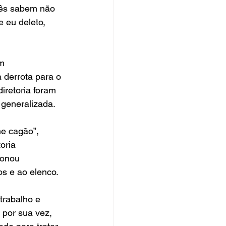
cês sabem não 
 eu deleto, 
m 
 derrota para o 
iretoria foram 
generalizada.
me cagão”, 
oria 
ionou 
os e ao elenco.
trabalho e 
 por sua vez, 