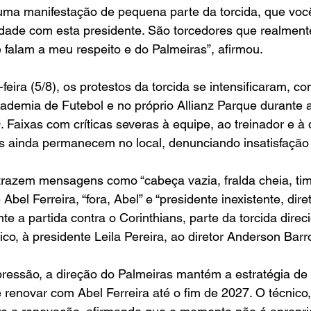
i uma manifestação de pequena parte da torcida, que vo
dade com esta presidente. São torcedores que realmente
falam a meu respeito e do Palmeiras”, afirmou.
feira (5/8), os protestos da torcida se intensificaram, co
demia de Futebol e no próprio Allianz Parque durante a
. Faixas com críticas severas à equipe, ao treinador e à d
 ainda permanecem no local, denunciando insatisfação 
 trazem mensagens como “cabeça vazia, fralda cheia, ti
Abel Ferreira, “fora, Abel” e “presidente inexistente, diret
te a partida contra o Corinthians, parte da torcida direc
co, à presidente Leila Pereira, ao diretor Anderson Barr
ressão, a direção do Palmeiras mantém a estratégia de 
e renovar com Abel Ferreira até o fim de 2027. O técnico,