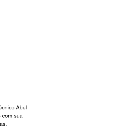
écnico Abel 
o com sua 
as.