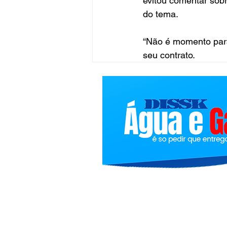
evitou comentar sob
do tema.
“Não é momento para 
seu contrato.
Bolindivulgacoes