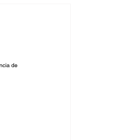
undo
Músico
asileira
Exclusivo
ity Show
ncia de 