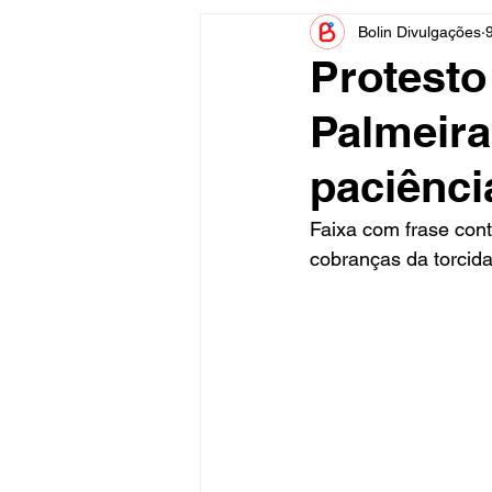
Bolin Divulgações
Informe Publicitário
Judiciá
Protesto
Palmeira
Acidente
Tecnologia
paciênci
Artistas
Nota de Esclareci
Faixa com frase con
cobranças da torcida