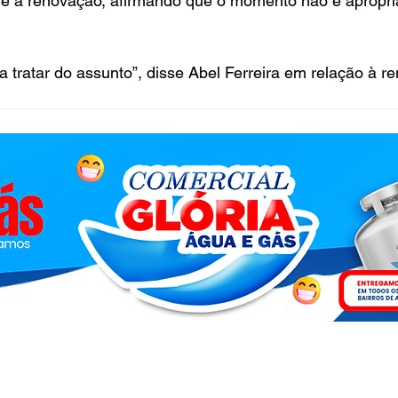
re a renovação, afirmando que o momento não é apropria
tratar do assunto”, disse Abel Ferreira em relação à r
.com - 2026 - © Todos os direitos reservados - Acesse a nossa
Polít