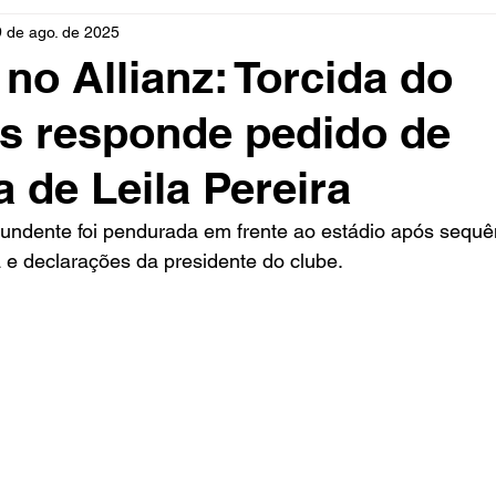
9 de ago. de 2025
rio
Cidades
Polícia
Religião
Guerra
M
 no Allianz: Torcida do
s responde pedido de
Educação
Influencer
Luto
Artista
Seleção Br
a de Leila Pereira
mento
Fofocas
Redes Sociais
Trânsito
Real
tundente foi pendurada em frente ao estádio após sequê
 e declarações da presidente do clube. 