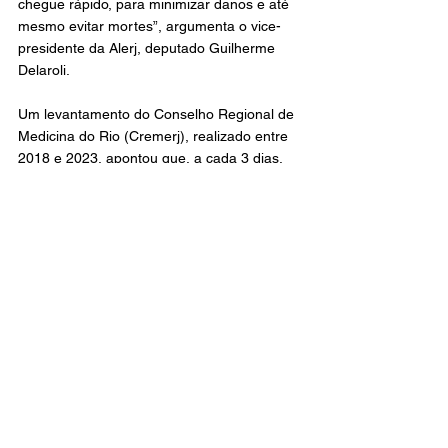
chegue rápido, para minimizar danos e até 
mesmo evitar mortes”, argumenta o vice-
presidente da Alerj, deputado Guilherme 
Delaroli.
Um levantamento do Conselho Regional de 
Medicina do Rio (Cremerj), realizado entre 
2018 e 2023, apontou que, a cada 3 dias, 
um médico é agredido durante o exercício 
profissional no estado. Agressões verbais, 
assédio moral, agressões físicas, ameaças 
ou intimidações representam as maiores 
ocorrências registradas.
As despesas para implantação do “botão do 
pânico” serão custeadas a partir do 
orçamento anual destinado à Secretaria 
estadual de Saúde e do Fundo Estadual de 
Saúde, caso a proposta seja sancionada 
pelo governador.
Política