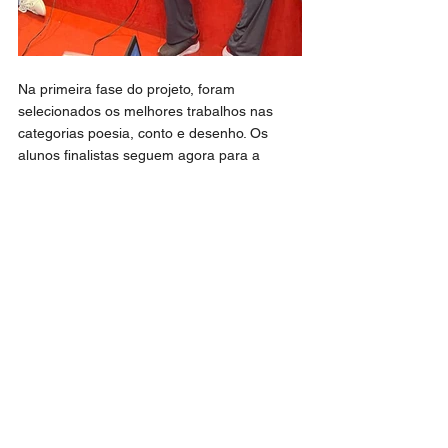
Na primeira fase do projeto, foram 
selecionados os melhores trabalhos nas 
categorias poesia, conto e desenho. Os 
alunos finalistas seguem agora para a 
etapa estadual, concorrendo com 
representantes de outros 32 municípios do 
Rio Grande do Norte.
O secretário municipal de Educação, 
Amilton Oliveira, destacou a importância da 
ação: “Esse projeto é fundamental para que 
nossas crianças e adolescentes 
compreendam desde cedo seus direitos e 
saibam que a escola é o espaço que deve 
ser valorizado para o futuro de cada um 
deles”, afirmou.