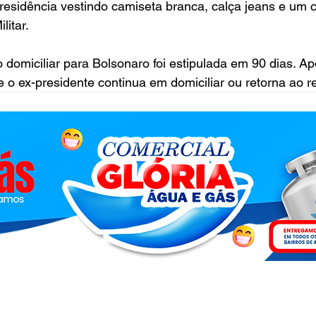
esidência vestindo camiseta branca, calça jeans e um c
litar.
o domiciliar para Bolsonaro foi estipulada em 90 dias. A
se o ex-presidente continua em domiciliar ou retorna ao 
.com - 2026 - © Todos os direitos reservados - Acesse a nossa
Polít