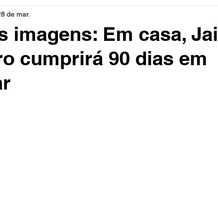
28 de mar.
rio
Cidades
Polícia
Religião
Guerra
M
s imagens: Em casa, Jai
o cumprirá 90 dias em
Educação
Influencer
Luto
Artista
Seleção Br
ar
mento
Fofocas
Redes Sociais
Trânsito
Real