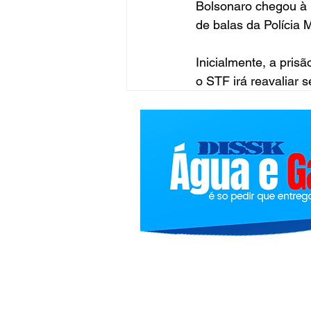
Bolsonaro chegou à r
de balas da Polícia Mi
Inicialmente, a prisã
o STF irá reavaliar 
Bolindivulgacoes