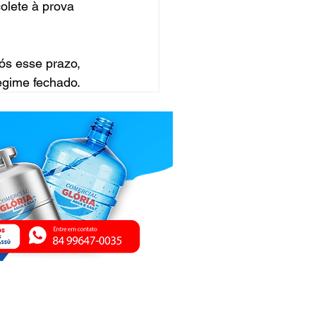
olete à prova 
pós esse prazo, 
regime fechado.
ica de Privacidade