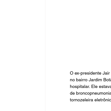
O ex-presidente Jair
no bairro Jardim Botâ
hospitalar. Ele esta
de broncopneumonia 
tornozeleira eletrôni