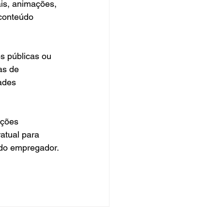
ais, animações, 
 conteúdo 
s públicas ou 
as de 
ades 
nções 
ratual para 
 do empregador.