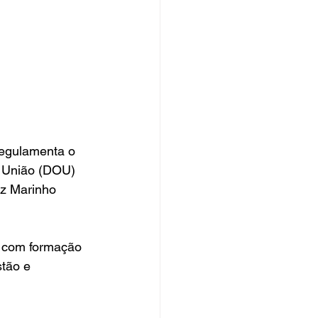
regulamenta o 
da União (DOU) 
iz Marinho 
, com formação 
stão e 