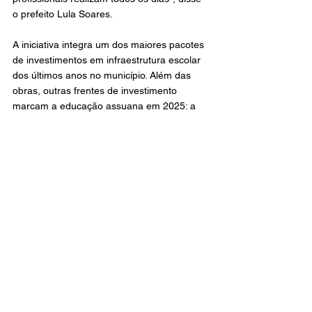
o prefeito Lula Soares.
A iniciativa integra um dos maiores pacotes 
de investimentos em infraestrutura escolar 
dos últimos anos no município. Além das 
obras, outras frentes de investimento 
marcam a educação assuana em 2025: a 
entrega de fardamento escolar completo 
para mais de 5 mil alunos, a distribuição de 
novos materiais esportivos, a convocação 
de professores efetivos e estagiários, e o 
fortalecimento do Programa Bolsa 
Educação, que beneficia quase 600 
estudantes.