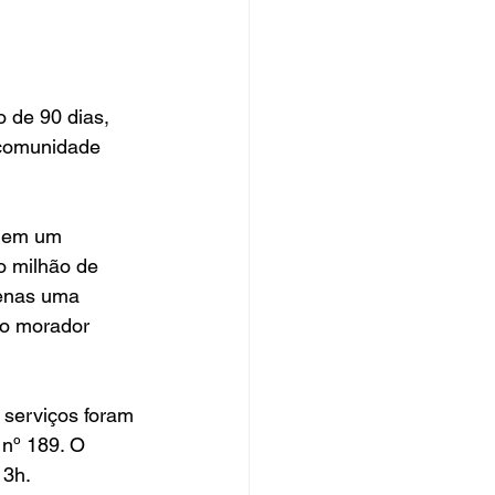
 de 90 dias, 
 comunidade 
S em um 
o milhão de 
penas uma 
 o morador 
 serviços foram 
 nº 189. O 
13h.