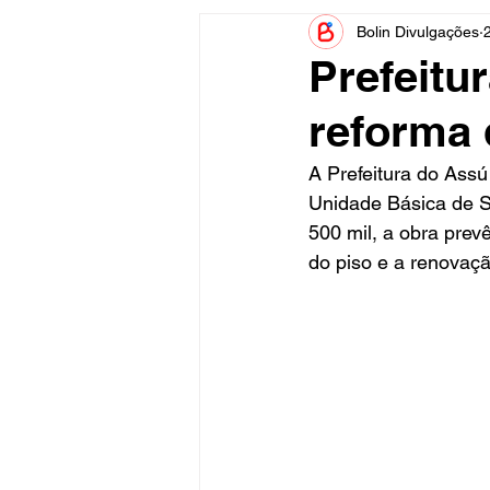
Bolin Divulgações
Informe Publicitário
Judiciá
Prefeitu
reforma 
Acidente
Tecnologia
A Prefeitura do Assú 
Unidade Básica de S
Artistas
Nota de Esclareci
500 mil, a obra prevê
do piso e a renovação