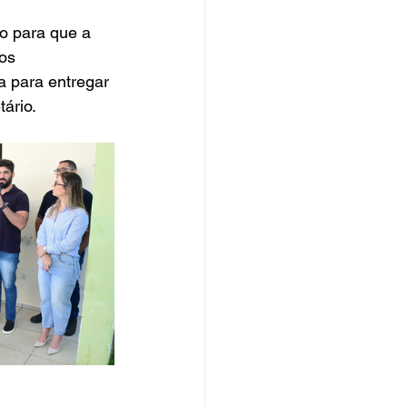
o para que a 
os 
a para entregar 
ário.