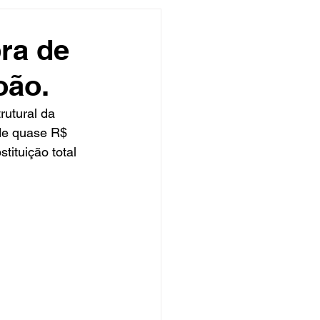
undo
Músico
bra de
oão.
asileira
Exclusivo
rutural da 
de quase R$ 
ity Show
tituição total 