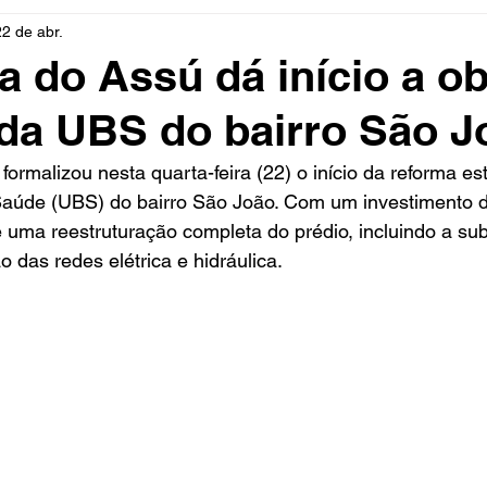
22 de abr.
rio
Cidades
Polícia
Religião
Guerra
M
ra do Assú dá início a o
da UBS do bairro São J
Educação
Influencer
Luto
Artista
Seleção Br
formalizou nesta quarta-feira (22) o início da reforma est
aúde (UBS) do bairro São João. Com um investimento 
mento
Fofocas
Redes Sociais
Trânsito
Real
 uma reestruturação completa do prédio, incluindo a subs
 das redes elétrica e hidráulica. 