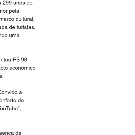
s 299 anos do 
mor pela 
marco cultural, 
a de turistas, 
ando uma 
ntou R$ 98 
acto econômico 
s.
Convido a 
nforto de 
YouTube”, 
esença de 