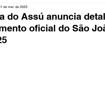
31 de mar. de 2025
rio
Cidades
Polícia
Religião
Guerra
M
ra do Assú anuncia deta
mento oficial do São Jo
Educação
Influencer
Luto
Artista
Seleção Br
25
mento
Fofocas
Redes Sociais
Trânsito
Real