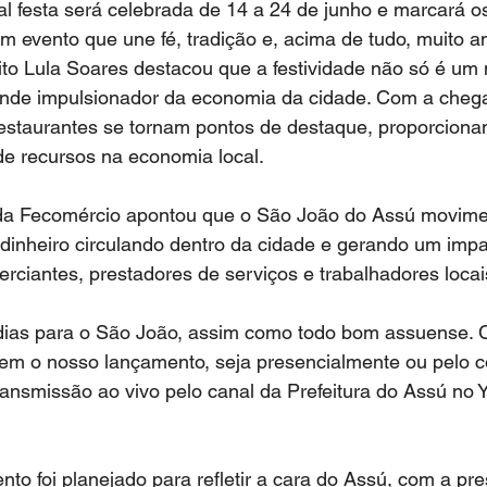
nal festa será celebrada de 14 a 24 de junho e marcará o
 evento que une fé, tradição e, acima de tudo, muito a
eito Lula Soares destacou que a festividade não só é um 
e impulsionador da economia da cidade. Com a chegad
restaurantes se tornam pontos de destaque, proporcion
 de recursos na economia local.
da Fecomércio apontou que o São João do Assú movime
 dinheiro circulando dentro da cidade e gerando um imp
erciantes, prestadores de serviços e trabalhadores locai
dias para o São João, assim como todo bom assuense. 
m o nosso lançamento, seja presencialmente ou pelo co
ansmissão ao vivo pelo canal da Prefeitura do Assú no 
to foi planejado para refletir a cara do Assú, com a pr