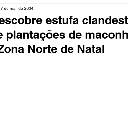
17 de mai. de 2024
rio
Cidades
Polícia
Religião
Guerra
M
descobre estufa clandest
e plantações de macon
Educação
Influencer
Luto
Artista
Seleção Br
Zona Norte de Natal
mento
Fofocas
Redes Sociais
Trânsito
Real