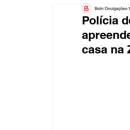
Bolin Divulgações
Informe Publicitário
Judiciá
Polícia 
apreend
Acidente
Tecnologia
casa na 
Artistas
Nota de Esclareci