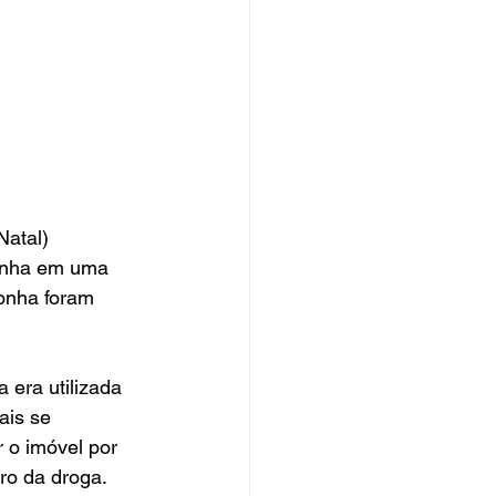
atal) 
conha em uma 
onha foram 
era utilizada 
ais se 
 o imóvel por 
iro da droga.