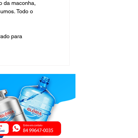
vo da maconha, 
nsumos. Todo o 
urado para 