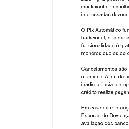
insuficiente e escol
interessadas devem p
O Pix Automático fun
tradicional, que dep
funcionalidade é gra
menores que os do dé
Cancelamentos são 
mantidos. Além da pr
inadimplência e ampl
crédito realize paga
Em caso de cobrança
Especial de Devoluç
avaliação dos bancos