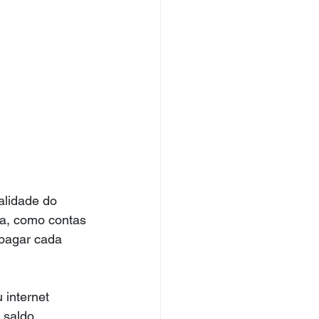
alidade do 
ca, como contas 
 pagar cada 
 internet 
 saldo 