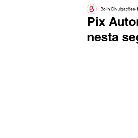
Bolin Divulgações
Informe Publicitário
Judiciá
Pix Auto
nesta se
Acidente
Tecnologia
Artistas
Nota de Esclareci