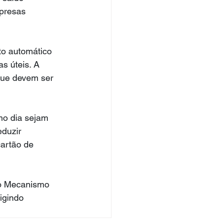
presas 
to automático 
s úteis. A 
que devem ser 
o dia sejam 
duzir 
artão de 
lo Mecanismo 
igindo 