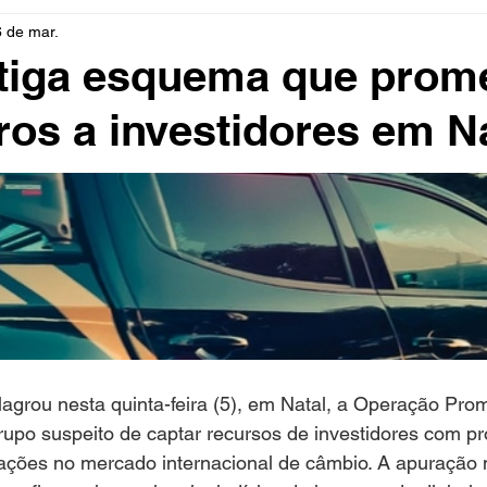
6 de mar.
rio
Cidades
Polícia
Religião
Guerra
M
tiga esquema que prome
cros a investidores em N
Educação
Influencer
Luto
Artista
Seleção Br
mento
Fofocas
Redes Sociais
Trânsito
Real
flagrou nesta quinta-feira (5), em Natal, a Operação Pro
rupo suspeito de captar recursos de investidores com p
ações no mercado internacional de câmbio. A apuração m