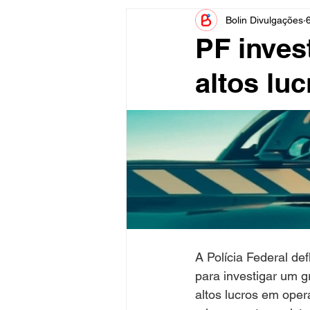
Bolin Divulgações
Informe Publicitário
Judiciá
PF inves
altos lu
Acidente
Tecnologia
Artistas
Nota de Esclareci
A Polícia Federal de
para investigar um g
altos lucros em oper