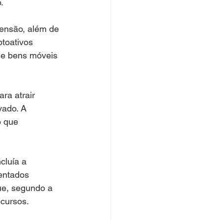
.
ensão, além de 
ptoativos 
de bens móveis 
ra atrair 
vado. A 
o que 
cluía a 
entados 
ue, segundo a 
ecursos.