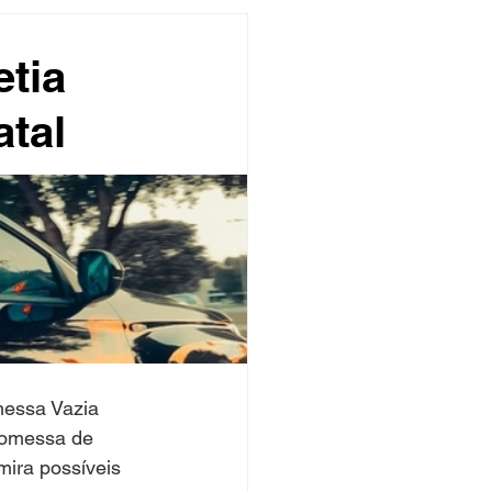
undo
Músico
tia
atal
asileira
Exclusivo
ity Show
messa Vazia 
romessa de 
ira possíveis 