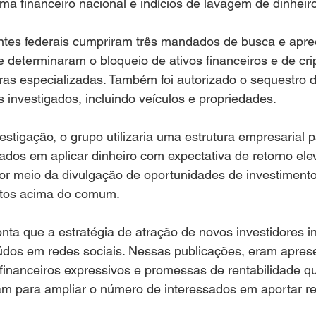
ema financeiro nacional e indícios de lavagem de dinheiro
ntes federais cumpriram três mandados de busca e apre
e determinaram o bloqueio de ativos financeiros e de cri
ras especializadas. Também foi autorizado o sequestro 
s investigados, incluindo veículos e propriedades.
stigação, o grupo utilizaria uma estrutura empresarial pa
sados em aplicar dinheiro com expectativa de retorno ele
por meio da divulgação de oportunidades de investiment
tos acima do comum.
onta que a estratégia de atração de novos investidores in
údos em redes sociais. Nessas publicações, eram apres
financeiros expressivos e promessas de rentabilidade q
iam para ampliar o número de interessados em aportar r