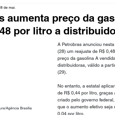
28 de mai.
rio
Cidades
Polícia
Religião
Guerra
M
s aumenta preço da gas
8 por litro a distribuid
Educação
Influencer
Luto
Artista
Seleção Br
A Petrobras anunciou nesta q
mento
Fofocas
Redes Sociais
Trânsito
Real
(28) um reajuste de R$ 0,48 
preço da gasolina A vendida
distribuidoras, válido a parti
(29).
No entanto, a estatal aplic
de R$ 0,44 por litro, graças
criado pelo governo federal
que o aumento efetivo seja
ura/Agência Brasília
0,04 por litro.