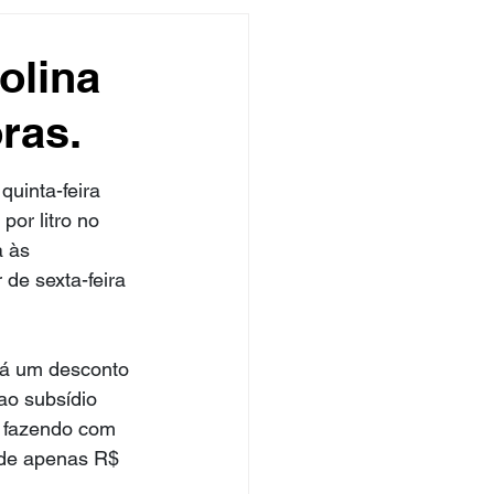
undo
Músico
olina
oras.
asileira
Exclusivo
uinta-feira 
ity Show
por litro no 
 às 
r de sexta-feira 
ará um desconto 
 ao subsídio 
, fazendo com 
 de apenas R$ 