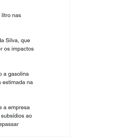
itro nas 
a Silva, que 
er os impactos 
 a gasolina 
a estimada na 
ue a empresa 
 subsídios ao 
repassar 