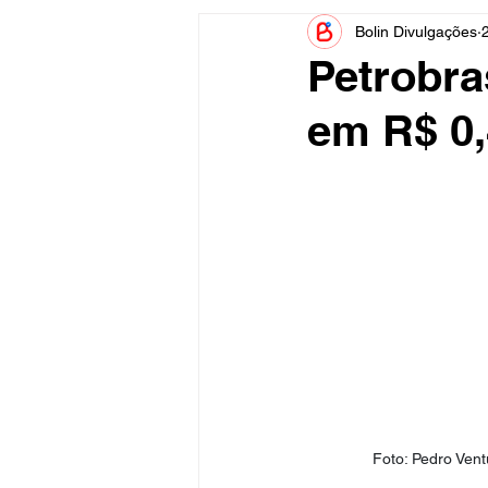
Bolin Divulgações
Informe Publicitário
Judiciá
Petrobra
em R$ 0,4
Acidente
Tecnologia
Artistas
Nota de Esclareci
Foto: Pedro Vent