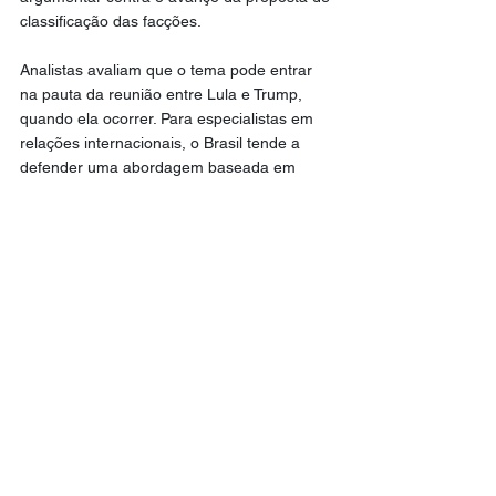
classificação das facções.
Analistas avaliam que o tema pode entrar 
na pauta da reunião entre Lula e Trump, 
quando ela ocorrer. Para especialistas em 
relações internacionais, o Brasil tende a 
defender uma abordagem baseada em 
cooperação entre países no combate ao 
crime organizado, evitando classificações 
unilaterais que possam gerar tensões 
diplomáticas ou questionamentos sobre 
soberania.
Política
Geral