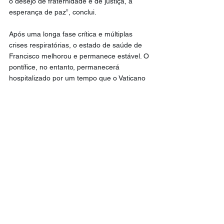
o desejo de fraternidade e de justiça, a 
esperança de paz”, conclui.
Após uma longa fase crítica e múltiplas 
crises respiratórias, o estado de saúde de 
Francisco melhorou e permanece estável. O 
pontífice, no entanto, permanecerá 
hospitalizado por um tempo que o Vaticano 
não especificou.
G1
Mundo