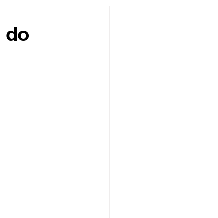
undo
Músico
o do
asileira
Exclusivo
ity Show