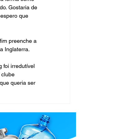
do. Gostaria de 
 espero que 
fim preenche a 
a Inglaterra.
oi irredutível 
 clube 
que queria ser 