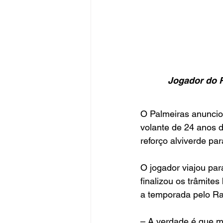
Jogador do R
O Palmeiras anunciou
volante de 24 anos d
reforço alviverde p
O jogador viajou par
finalizou os trâmites
a temporada pelo Ra
– A verdade é que m