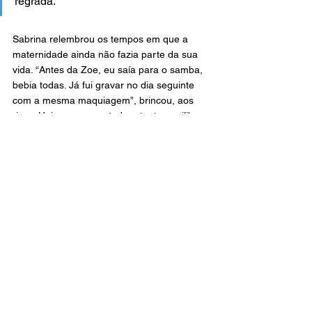
regrada.”
Sabrina relembrou os tempos em que a 
maternidade ainda não fazia parte da sua 
vida. “Antes da Zoe, eu saía para o samba, 
bebia todas. Já fui gravar no dia seguinte 
com a mesma maquiagem”, brincou, aos 
risos. Hoje, a apresentadora tenta equilibrar 
o trabalho, a maternidade e o autocuidado, 
algo que, segundo ela, é uma verdadeira 
maratona.
Apesar de tudo, Sabrina garante que ainda 
carrega a mesma alma livre de sempre. 
“Tenho uma alma nômade, gosto de estar 
no samba, no boteco, de socializar, me 
adapto bem aos lugares. E me sinto 
culpada se fico muito tempo sem ver as 
amigas. Mas também sou essa pessoa do 
esporte, que quer malhar, treinar. Então, 