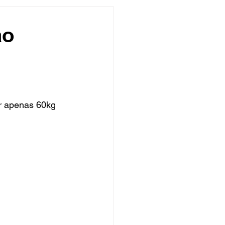
undo
Músico
ao
asileira
Exclusivo
ity Show
r apenas 60kg 