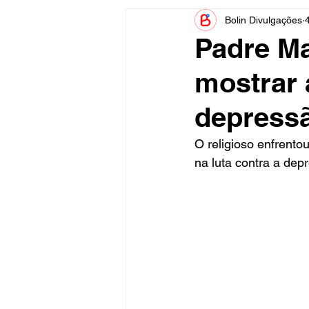
Bolin Divulgações
Informe Publicitário
Judiciá
Padre Ma
mostrar 
Acidente
Tecnologia
depressã
Artistas
Nota de Esclareci
O religioso enfrent
na luta contra a depr