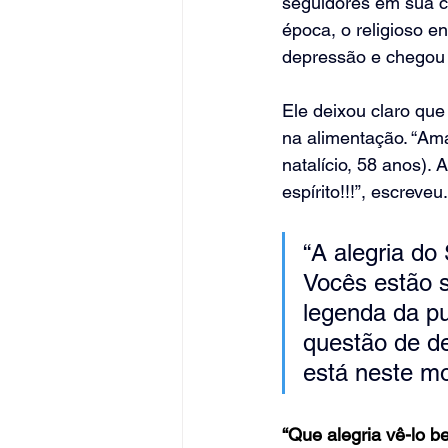
seguidores em sua co
época, o religioso 
depressão e chegou 
Ele deixou claro que
na alimentação. “Ama
natalício, 58 anos).
espírito!!!”, escreveu.
“A alegria do
Vocês estão s
legenda da pu
questão de de
está neste m
“Que alegria vê-lo b