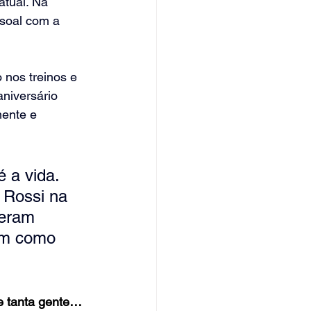
tual. Na 
soal com a 
 nos treinos
 e 
niversário 
mente e 
 a vida. 
 Rossi na 
zeram 
em como 
de tanta gente… 