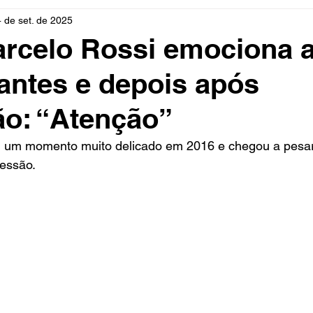
4 de set. de 2025
rio
Cidades
Polícia
Religião
Guerra
M
rcelo Rossi emociona 
antes e depois após
Educação
Influencer
Luto
Artista
Seleção Br
o: “Atenção”
mento
Fofocas
Redes Sociais
Trânsito
Real
ou um momento muito delicado em 2016 e chegou a pesa
essão. 