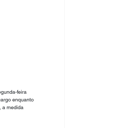
gunda-feira 
 cargo enquanto 
, a medida 