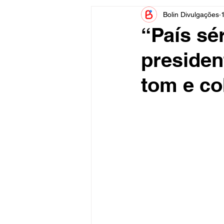
Bolin Divulgações
Informe Publicitário
Judiciá
“País sé
presiden
Acidente
Tecnologia
tom e co
Artistas
Nota de Esclareci